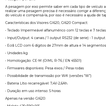
A pesagem por eixo permite saber em cada tipo de veículo
realizar uma pesagem precisa é necessário corrigir a diferen
do veículo e compensá-la, por isso é necessário a ajuda de 
Características dos Visores GI620, GI620 Compact:
• Teclado Impermeável alfanumérico com 12 teclas e 7 tecla
• Input/Output: 4 canais / 1 output RS232 (de serie) - 1 outpu
• Ecrã LCD com 6 dígitos de 27mm de altura e 14 segmentos q
• Unidades kg
• Homologação: CE-M (OIML R-76 / EN 45501)
• Firmwares disponíveis: Pesa eixos / Pesa rodas
• Possibilidade de transmissão por Wifi (versões “W”)
• Bateria Lítio recarregável: 7,4V-2,6Ah.
• Duração em uso intenso: 5 horas
Apenas na versão GI620:
• Maleta 425x390x165