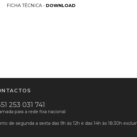
FICHA TÉCNICA -
DOWNLOAD
ONTACTOS
51 253 031 741
mada para a rede fixa nacional
rto de segunda a sexta das 9h às 12h e das 14h às 18:30h excluin