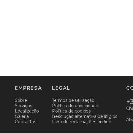
EMPRESA
LEGAL
C
Sobre
Termos de utilização
+3
Serviços
Política de privacidade
Cha
Localização
Política de cookies
Galeria
Resolução alternativa de litígios
Abe
Contactos
Livro de reclamações on-line