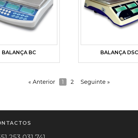
BALANÇA BC
BALANÇA DS
Ver detalhes
Ver detalhes
« Anterior
1
2
Seguinte »
ONTACTOS
51 253 031 741