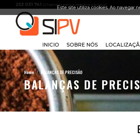
253 031 741
(Chamada para a rede fixa nacional)
Este site utiliza cookies. Ao navegar ne
INICIO
SOBRE NÓS
LOCALIZAÇ
Home
BALANÇAS DE PRECISÃO
BALANÇAS DE PRECI