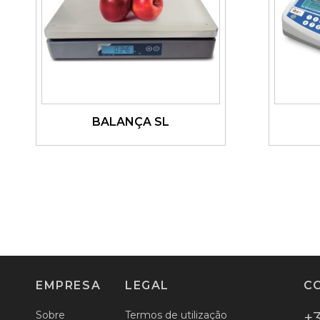
BALANÇA SL
Ver detalhes
EMPRESA
LEGAL
C
Sobre
Termos de utilização
+3