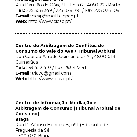
Rua Damião de Góis, 31 – Loja 6 – 4050-225 Porto
Tel.:
225 508 349 / 225 029 791 / Fax: 225 026 109
E-mail:
cicap@mail.telepac.pt
Web:
http://www.cicap.pt/
Centro de Arbitragem de Conflitos de
Consumo do Vale do Ave / Tribunal Arbitral
Rua Capitão Alfredo Guimarães, n.º 1, 4800-019,
Guimarães
Tel.:
253 422 410 / Fax: 253 422 411
E-mail:
triave@gmail.com
Web:
http://www.triave.pt/
Centro de Informação, Mediação e
Arbitragem de Consumo (Tribunal Arbitral de
Consumo)
Braga
Rua D. Afonso Henriques, nº 1 (Ed. Junta de
Freguesia da Sé)
4700-030 Braga