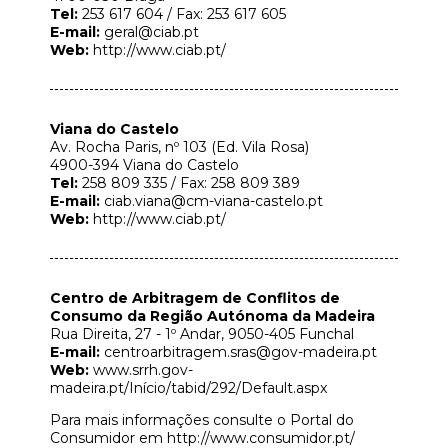
Tel:
253 617 604 / Fax: 253 617 605
E-mail:
geral@ciab.pt
Web:
http://www.ciab.pt/
Viana do Castelo
Av. Rocha Paris, nº 103 (Ed. Vila Rosa)
4900-394 Viana do Castelo
Tel:
258 809 335 / Fax: 258 809 389
E-mail:
ciab.viana@cm-viana-castelo.pt
Web:
http://www.ciab.pt/
Centro de Arbitragem de Conflitos de
Consumo da Região Autónoma da Madeira
Rua Direita, 27 - 1º Andar, 9050-405 Funchal
E-mail:
centroarbitragem.sras@gov-madeira.pt
Web:
www.srrh.gov-
madeira.pt/Início/tabid/292/Default.aspx
Para mais informações consulte o Portal do
Consumidor em
http://www.consumidor.pt/